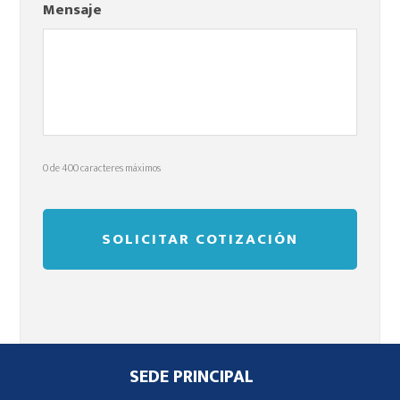
Mensaje
0 de 400 caracteres máximos
Footer
SEDE PRINCIPAL