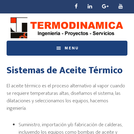
Saltar
Saltar
Saltar
al
a
al
contenido
la
pie
principal
barra
de
lateral
página
principal
MENU
Sistemas de Aceite Térmico
El aceite térmico es el proceso alternativo al vapor cuando
se requiere temperaturas altas, diseñamos el sistema, las
dilataciones y seleccionamos los equipos, hacemos
ingeniería.
Suministro, importación y/o fabricación de calderas,
incluyendo los equipos como bombas de aceite y