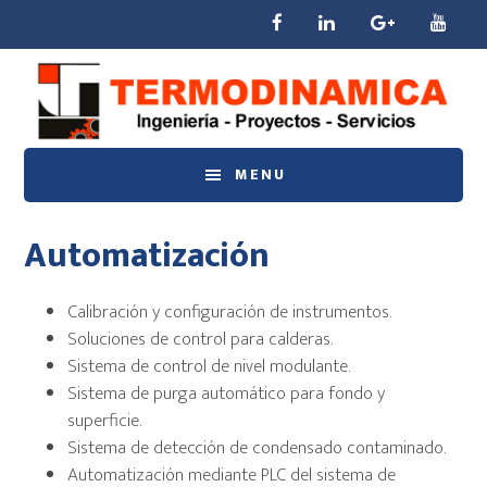
Saltar
Saltar
Saltar
al
a
al
contenido
la
pie
principal
barra
de
lateral
página
principal
MENU
Automatización
Calibración y configuración de instrumentos.
Soluciones de control para calderas.
Sistema de control de nivel modulante.
Sistema de purga automático para fondo y
superficie.
Sistema de detección de condensado contaminado.
Automatización mediante PLC del sistema de