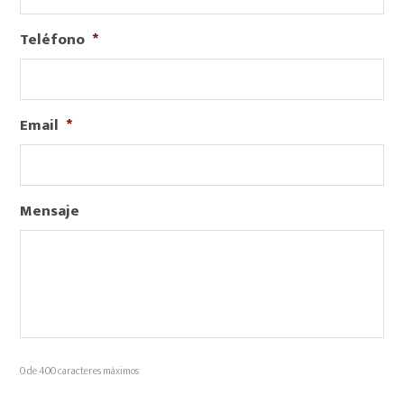
Teléfono
*
Email
*
Mensaje
0 de 400 caracteres máximos