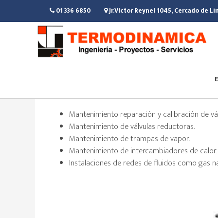
Saltar
Saltar
Saltar
01 336 6850
Jr.Víctor Reynel 1045, Cercado de L
al
a
al
contenido
la
pie
principal
barra
de
lateral
página
principal
Fluidos y v
álvulas
Mantenimiento reparación y calibración de vál
Mantenimiento de válvulas reductoras.
Mantenimiento de trampas de vapor.
Mantenimiento de intercambiadores de calor.
Instalaciones de redes de fluidos como gas nat