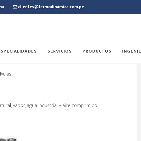
ima
clientes@termodinamica.com.pe
ESPECIALIDADES
SERVICIOS
PRODUCTOS
INGENIE
vulas.
ural, vapor, agua industrial y aire comprimido.