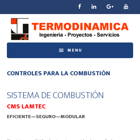
Saltar
Saltar
Saltar
al
a
al
contenido
la
pie
principal
barra
de
lateral
página
principal
MENU
CONTROLES PARA LA COMBUSTIÓN
SISTEMA DE COMBUSTIÓN
CMS LAMTEC
EFICIENTE—SEGURO—MODULAR