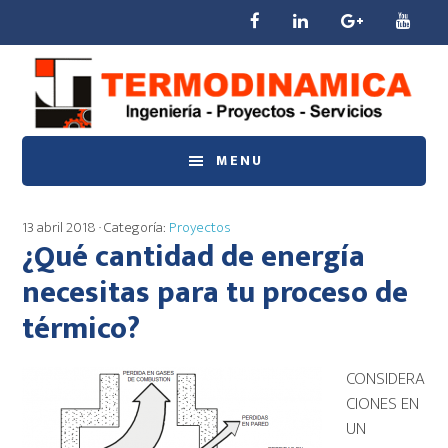
Saltar
Saltar
Saltar
al
a
al
contenido
la
pie
principal
barra
de
lateral
página
principal
MENU
13 abril 2018
· Categoría:
Proyectos
¿Qué cantidad de energía
necesitas para tu proceso de
térmico?
CONSIDERA
CIONES EN
UN