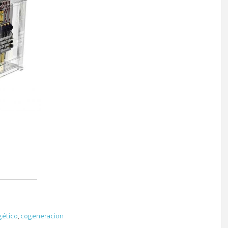
gético
,
cogeneracion