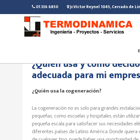
Saltar
Saltar
Saltar
01 336 6850
Jr.Víctor Reynel 1045, Cercado de L
al
a
al
contenido
la
pie
principal
barra
de
lateral
página
principal
2 mayo 2018
· Categoría:
Proyectos
¿Quién usa y cómo decido 
adecuada para mi empre
¿Quién usa la cogeneración?
La cogeneración no es solo para grandes instalacio
pequeñas, como escuelas y hospitales, están utili
pequeña escala para satisfacer sus necesidades eléc
diferentes países de Latino América. Donde quiera
de cualquier tipo, puede haber una oportunidad de 