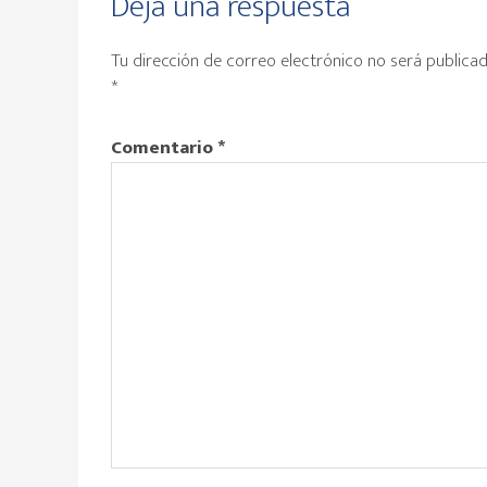
Interacciones
Deja una respuesta
con
Tu dirección de correo electrónico no será publicad
los
*
lectores
Comentario
*