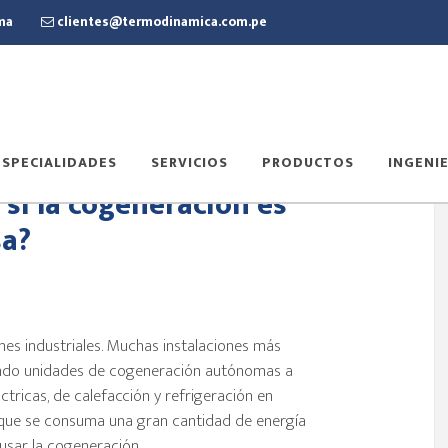
ima
clientes@termodinamica.com.pe
ESPECIALIDADES
SERVICIOS
PRODUCTOS
INGENIE
si la cogeneración es
sa?
nes industriales. Muchas instalaciones más
zando unidades de cogeneración autónomas a
tricas, de calefacción y refrigeración en
 que se consuma una gran cantidad de energía
usar la cogeneración.