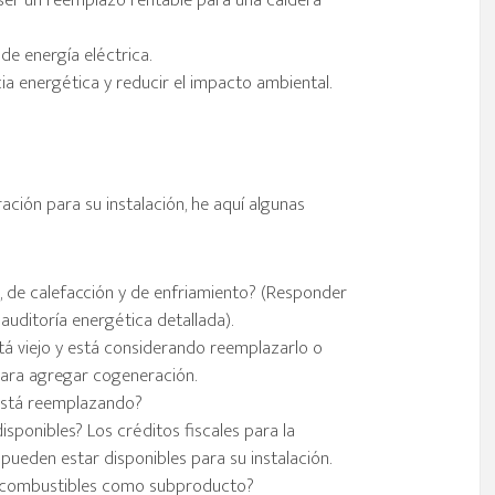
ser un reemplazo rentable para una caldera
 de energía eléctrica.
cia energética y reducir el impacto ambiental.
ación para su instalación, he aquí algunas
, de calefacción y de enfriamiento? (Responder
uditoría energética detallada).
stá viejo y está considerando reemplazarlo o
ara agregar cogeneración.
 está reemplazando?
isponibles? Los créditos fiscales para la
 pueden estar disponibles para su instalación.
iocombustibles como subproducto?