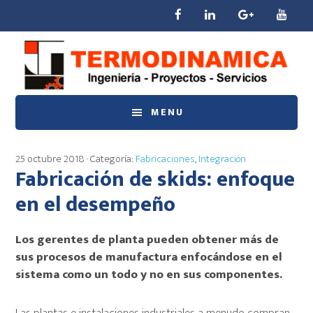
Saltar
Saltar
Saltar
al
a
al
contenido
la
pie
principal
barra
de
lateral
página
principal
MENU
25 octubre 2018
· Categoría:
Fabricaciones
,
Integración
Fabricación de skids: enfoque
en el desempeño
Los gerentes de planta pueden obtener más de
sus procesos de manufactura enfocándose en el
sistema como un todo y no en sus componentes
.