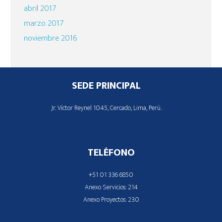
abril 2017
marzo 2017
noviembre 2016
Footer
SEDE PRINCIPAL
Jr. Víctor Reynel 1045, Cercado, Lima, Perú.
TELÉFONO
+51 01 336 6850
Anexo Servicios: 214
Anexo Proyectos: 230