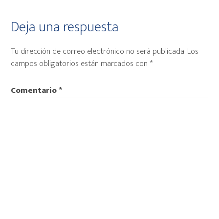
Interacciones
Deja una respuesta
con
Tu dirección de correo electrónico no será publicada.
Los
los
campos obligatorios están marcados con
*
lectores
Comentario
*