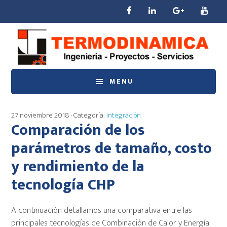
Saltar
Saltar
Saltar
al
a
al
contenido
la
pie
principal
barra
de
lateral
página
principal
MENU
27 noviembre 2018
· Categoría:
Integración
Comparación de los
parámetros de tamaño, costo
y rendimiento de la
tecnología CHP
A continuación detallamos una comparativa entre las
principales tecnologías de Combinación de Calor y Energía