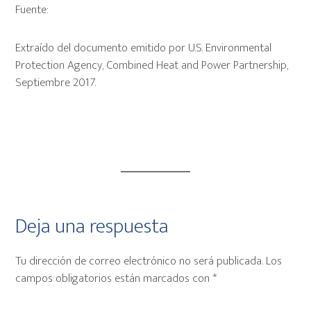
Fuente:
Extraído del documento emitido por U.S. Environmental
Protection Agency, Combined Heat and Power Partnership,
Septiembre 2017.
Interacciones
Deja una respuesta
con
Tu dirección de correo electrónico no será publicada.
Los
los
campos obligatorios están marcados con
*
lectores