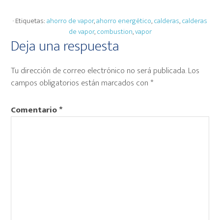
· Etiquetas:
ahorro de vapor
,
ahorro energético
,
calderas
,
calderas
de vapor
,
combustion
,
vapor
Interacciones
Deja una respuesta
con
Tu dirección de correo electrónico no será publicada.
Los
los
campos obligatorios están marcados con
*
lectores
Comentario
*