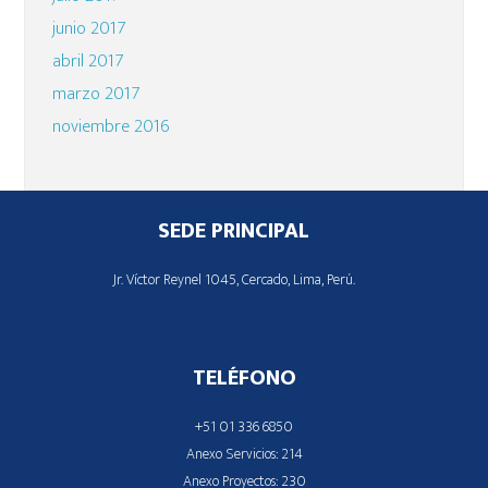
junio 2017
abril 2017
marzo 2017
noviembre 2016
Footer
SEDE PRINCIPAL
Jr. Víctor Reynel 1045, Cercado, Lima, Perú.
TELÉFONO
+51 01 336 6850
Anexo Servicios: 214
Anexo Proyectos: 230