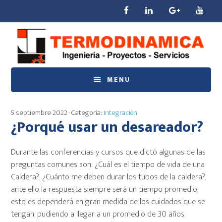
Saltar
Saltar
Saltar
al
a
al
contenido
la
pie
principal
barra
de
lateral
página
principal
MENU
5 septiembre 2022
· Categoría:
Integración
¿Porqué usar un desareador?
Durante las conferencias y cursos que dictó algunas de las
preguntas comunes son: ¿Cuál es el tiempo de vida de una
Caldera?, ¿Cuánto me deben durar los tubos de la caldera?,
ante ello la respuesta siempre será un tiempo promedio,
esto es dependerá en gran medida de los cuidados que se
tengan, pudiendo a llegar a un promedio de 30 años.