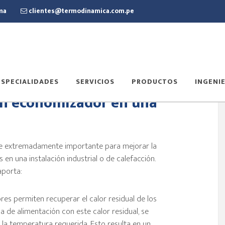
ima
clientes@termodinamica.com.pe
ESPECIALIDADES
SERVICIOS
PRODUCTOS
INGENIE
un economizador en una
e extremadamente importante para mejorar la
 en una instalación industrial o de calefacción.
aporta:
es permiten recuperar el calor residual de los
a de alimentación con este calor residual, se
 la temperatura requerida. Esto resulta en un