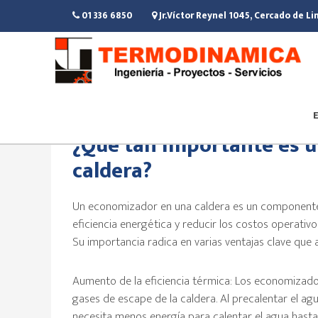
Saltar
Saltar
Saltar
01 336 6850
Jr.Víctor Reynel 1045, Cercado de L
al
a
al
contenido
la
pie
principal
barra
de
lateral
página
principal
1 septiembre 2023
· Categoría:
Integración
¿Que tan importante es 
caldera?
Un economizador en una caldera es un component
eficiencia energética y reducir los costos operativos
Su importancia radica en varias ventajas clave que 
Aumento de la eficiencia térmica: Los economizador
gases de escape de la caldera. Al precalentar el agu
necesita menos energía para calentar el agua hasta