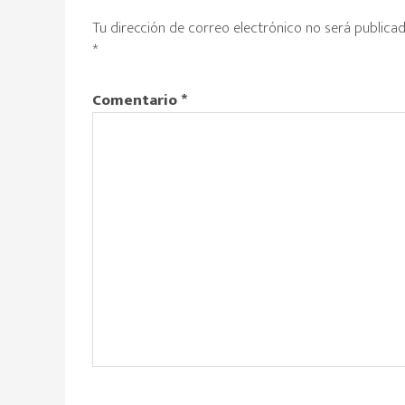
con
Tu dirección de correo electrónico no será publicad
los
*
lectores
Comentario
*