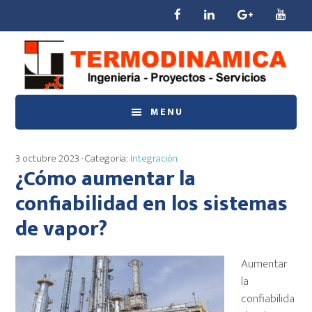
Saltar
Saltar
Saltar
al
a
al
contenido
la
pie
principal
barra
de
lateral
página
principal
MENU
3 octubre 2023
· Categoría:
Integración
¿Cómo aumentar la
confiabilidad en los sistemas
de vapor?
Aumentar
la
confiabilida