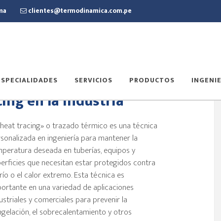
ima
clientes@termodinamica.com.pe
ESPECIALIDADES
SERVICIOS
PRODUCTOS
INGENIE
ing en la industria
«heat tracing» o trazado térmico es una técnica
sonalizada en ingeniería para mantener la
peratura deseada en tuberías, equipos y
erficies que necesitan estar protegidos contra
frío o el calor extremo. Esta técnica es
ortante en una variedad de aplicaciones
ustriales y comerciales para prevenir la
gelación, el sobrecalentamiento y otros