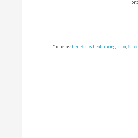
pro
· Etiquetas:
beneficios heat tracing
,
calor
,
fluid