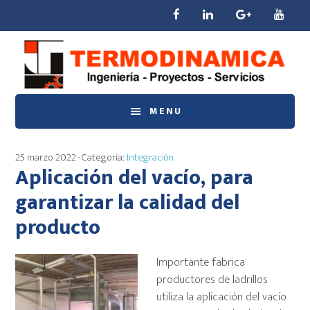
Saltar
Saltar
Saltar
al
a
al
contenido
la
pie
principal
barra
de
lateral
página
principal
MENU
25 marzo 2022
· Categoría:
Integración
Aplicación del vacío, para
garantizar la calidad del
producto
Importante fabrica
productores de ladrillos
utiliza la aplicación del vacío