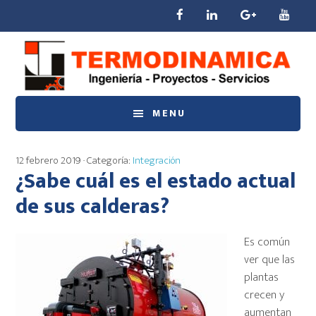
Saltar
Saltar
Saltar
al
a
al
contenido
la
pie
principal
barra
de
lateral
página
principal
MENU
12 febrero 2019
· Categoría:
Integración
¿Sabe cuál es el estado actual
de sus calderas?
Es común
ver que las
plantas
crecen y
aumentan