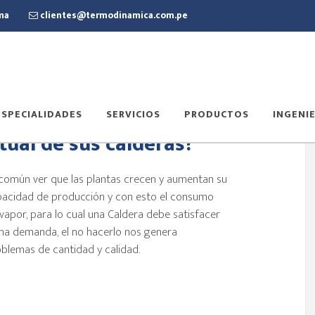
ima
clientes@termodinamica.com.pe
ESPECIALIDADES
SERVICIOS
PRODUCTOS
INGENIE
tual de sus calderas?
común ver que las plantas crecen y aumentan su
acidad de producción y con esto el consumo
vapor, para lo cual una Caldera debe satisfacer
ha demanda, el no hacerlo nos genera
blemas de cantidad y calidad.