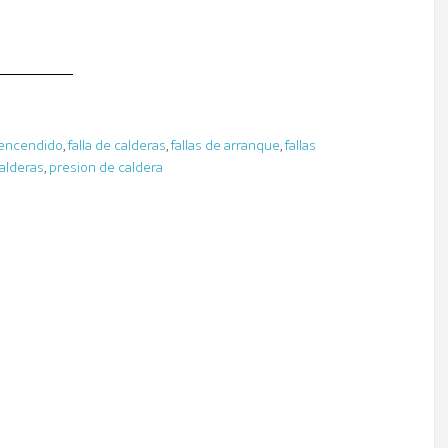
 encendido
,
falla de calderas
,
fallas de arranque
,
fallas
alderas
,
presion de caldera